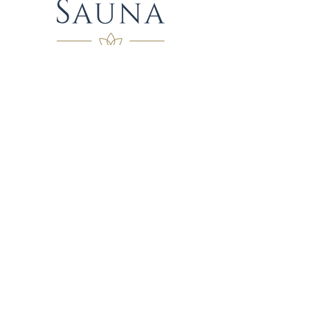
Følg oss
Kontakt
Facebook
Epost:
Instagram
post@kloppsauna.no
Vilkår og betingelser